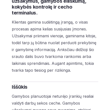
užsakymus, gamybos eiliškumą,
kokybės kontrolę ir cecho
terminalus.
Klientas gamina sudėtingą įrangą, o visas
procesas apima kelias susijusias įmones.
Užsakymai priimami vienoje, gaminama kitoje,
todėl tarp jų būtina nuolat perduoti prekybinę
ir gamybinę informaciją. Anksčiau didžioji šio
srauto dalis buvo tvarkoma rankomis arba
laikinais sprendimais. Augant apimtims, tokia
tvarka tapo tiesiog per rizikinga.
Iššūkis
Gamybos planuotojai neturėjo įrankių realiai
valdyti darbų sekos ceche. Gamybos
užsakymai gyveno savo gyvenimą, atskirai