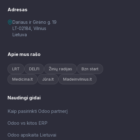
Adresas
Dariaus ir Girėno g. 19
LT-02184, Vilnius
Lietuva
Apie mus rašo
LRT
DELFI
Žinių radijas
Bzn start
Medicina.lt
Jūra.lt
Madeinvilnius.lt
Naudingi gidai
Kaip pasirinkti Odoo partnerį
Odoo vs kitos ERP
Odoo apskaita Lietuvai