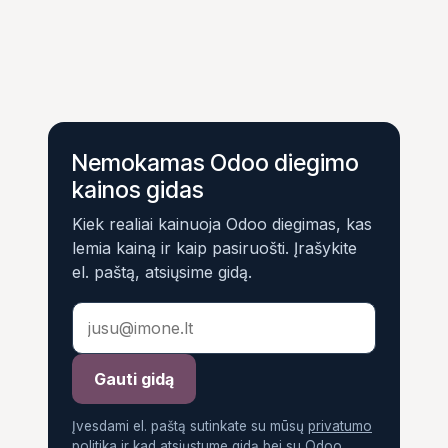
Nemokamas Odoo diegimo
kainos gidas
Kiek realiai kainuoja Odoo diegimas, kas
lemia kainą ir kaip pasiruošti. Įrašykite
el. paštą, atsiųsime gidą.
Gauti gidą
Įvesdami el. paštą sutinkate su mūsų
privatumo
politika
ir kad atsiųstume gidą bei su Odoo