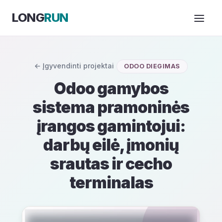
Skip to Content
LONG
RUN
← Įgyvendinti projektai
ODOO DIEGIMAS
Odoo gamybos
sistema pramoninės
įrangos gamintojui:
darbų eilė, įmonių
srautas ir cecho
terminalas