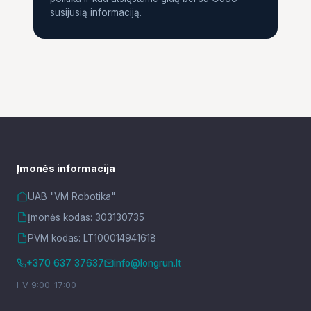
susijusią informaciją.
Įmonės informacija
UAB "VM Robotika"
Įmonės kodas: 303130735
PVM kodas: LT100014941618
+370 637 37637
info@longrun.lt
I-V 9:00-17:00