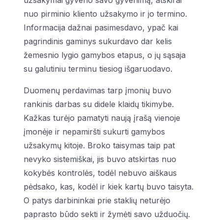
nuo pirminio kliento užsakymo ir jo termino.
Informacija dažnai pasimesdavo, ypač kai
pagrindinis gaminys sukurdavo dar kelis
žemesnio lygio gamybos etapus, o jų sąsaja
su galutiniu terminu tiesiog išgaruodavo.
Duomenų perdavimas tarp įmonių buvo
rankinis darbas su didele klaidų tikimybe.
Kažkas turėjo pamatyti naują įrašą vienoje
įmonėje ir nepamiršti sukurti gamybos
užsakymų kitoje. Broko taisymas taip pat
nevyko sistemiškai, jis buvo atskirtas nuo
kokybės kontrolės, todėl nebuvo aiškaus
pėdsako, kas, kodėl ir kiek kartų buvo taisyta.
O patys darbininkai prie staklių neturėjo
paprasto būdo sekti ir žymėti savo užduočių.