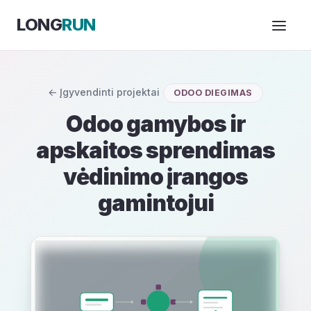
Skip to Content
LONG
RUN
← Įgyvendinti projektai
ODOO DIEGIMAS
Odoo gamybos ir
apskaitos sprendimas
vėdinimo įrangos
gamintojui