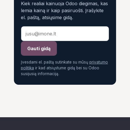
Kiek realiai kainuoja Odoo diegimas, kas
lemia kainą ir kaip pasiruošti. Įrašykite
el. paštą, atsiųsime gidą.
Gauti gidą
Įvesdami el. paštą sutinkate su mūsų
privatumo
politika
ir kad atsiųstume gidą bei su Odoo
susijusią informaciją.