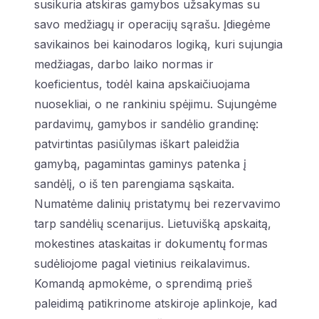
susikuria atskiras gamybos užsakymas su
savo medžiagų ir operacijų sąrašu. Įdiegėme
savikainos bei kainodaros logiką, kuri sujungia
medžiagas, darbo laiko normas ir
koeficientus, todėl kaina apskaičiuojama
nuosekliai, o ne rankiniu spėjimu. Sujungėme
pardavimų, gamybos ir sandėlio grandinę:
patvirtintas pasiūlymas iškart paleidžia
gamybą, pagamintas gaminys patenka į
sandėlį, o iš ten parengiama sąskaita.
Numatėme dalinių pristatymų bei rezervavimo
tarp sandėlių scenarijus. Lietuvišką apskaitą,
mokestines ataskaitas ir dokumentų formas
sudėliojome pagal vietinius reikalavimus.
Komandą apmokėme, o sprendimą prieš
paleidimą patikrinome atskiroje aplinkoje, kad