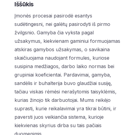
Iššūkis
Įmonės procesai pasirodė esantys
sudėtingesni, nei galėtų pasirodyti iš pirmo
žvilgsnio. Gamyba čia vyksta pagal
užsakymus, kiekvienam gaminiui formuojamas
atskiras gamybos užsakymas, o savikaina
skaičiuojama naudojant formules, kuriose
susipina medžiagos, darbo laiko normas bei
grupiniai koeficientai. Pardavimai, gamyba,
sandėlis ir buhalterija buvo glaudžiai susiję,
tačiau viskas rėmėsi nerašytomis taisyklėmis,
kurias žinojo tik darbuotojai. Mums reikėjo
suprasti, kurie reikalavimai yra tikrai būtini, ir
paversti juos veikiančia sistema, kurioje
kiekvienas skyrius dirba su tais pačiais
duomenimis.