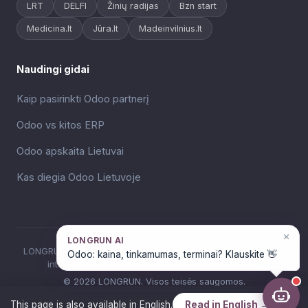
LRT
DELFI
Žinių radijas
Bzn start
Medicina.lt
Jūra.lt
Madeinvilnius.lt
Naudingi gidai
Kaip pasirinkti Odoo partnerį
Odoo vs kitos ERP
Odoo apskaita Lietuvai
Kas diegia Odoo Lietuvoje
×
LONGRUN AI
LONGRUN (UAB VM Robotika), Odoo ERP diegimas ir dirbtinio
Odoo: kaina, tinkamumas, terminai? Klauskite 👋
intelekto sprendimai verslui Lietuvoje nuo 2018 m.
© 2026 LONGRUN. Visos teisės saugomos.
Privatumo politika
Slapukų politika
×
This page is also available in English.
Read in English →