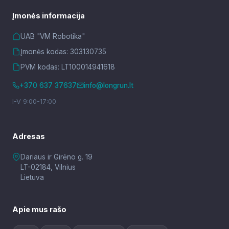
Įmonės informacija
UAB "VM Robotika"
Įmonės kodas: 303130735
PVM kodas: LT100014941618
+370 637 37637
info@longrun.lt
I-V 9:00-17:00
Adresas
Dariaus ir Girėno g. 19
LT-02184, Vilnius
Lietuva
Apie mus rašo