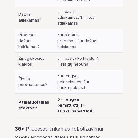
5 = dažnai
Dažnai
atliekamas, 1 = retai
atliekamas?
atliekamas
Procesas
5 = stabilus
dažnai
procesas, 1 = dažnai
keičiamas?
keičiamas
Žmogiškosios
5 = pasitaiko klaidų, 1
klaidos?
= klaidų nebūna
5 = lengvai
Žinios
pakeičiamas, 1 =
perduodamos?
sunku pakeisti
5 = lengva
Pamatuojamas
pamatuoti, 1 =
efektas?
sunku pamatuoti
36+
Procesas tinkamas robotizavimui
27-35
Procesas galėtų būti tinkamas