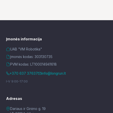
Įmonės informacija
UAB "VM Robotika"
Įmonės kodas: 303130735
PVM kodas: LT100014941618
+370 637 37637
info@longrun.lt
I-V 9:00-17:00
Adresas
Dariaus ir Girėno g. 19