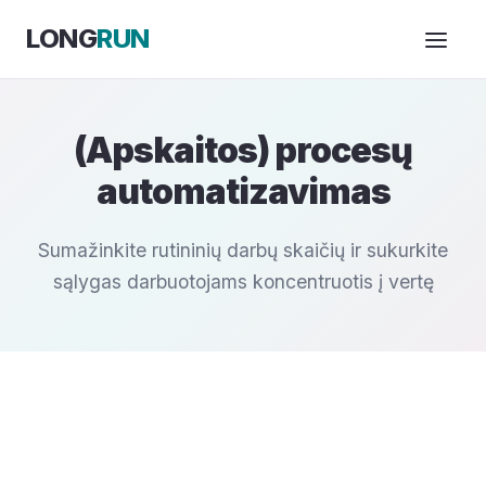
Skip to Content
LONG
RUN
(Apskaitos) procesų
automatizavimas
Sumažinkite rutininių darbų skaičių ir sukurkite
sąlygas darbuotojams koncentruotis į vertę