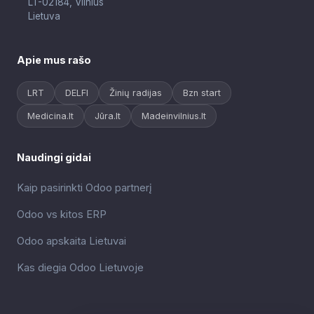
LT-02184, Vilnius
Lietuva
Apie mus rašo
LRT
DELFI
Žinių radijas
Bzn start
Medicina.lt
Jūra.lt
Madeinvilnius.lt
Naudingi gidai
Kaip pasirinkti Odoo partnerį
Odoo vs kitos ERP
Odoo apskaita Lietuvai
Kas diegia Odoo Lietuvoje