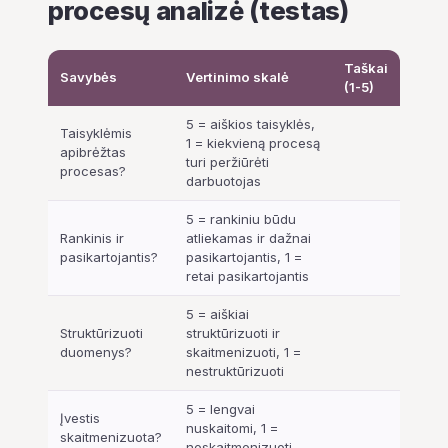
procesų analizė (testas)
Taškai
Savybės
Vertinimo skalė
(1-5)
5 = aiškios taisyklės,
Taisyklėmis
1 = kiekvieną procesą
apibrėžtas
turi peržiūrėti
procesas?
darbuotojas
5 = rankiniu būdu
Rankinis ir
atliekamas ir dažnai
pasikartojantis?
pasikartojantis, 1 =
retai pasikartojantis
5 = aiškiai
Struktūrizuoti
struktūrizuoti ir
duomenys?
skaitmenizuoti, 1 =
nestruktūrizuoti
5 = lengvai
Įvestis
nuskaitomi, 1 =
skaitmenizuota?
neskaitmenizuoti