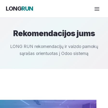
Skip to Content
LONG
RUN
Rekomendacijos jums
LONG RUN rekomendacijų ir vaizdo pamokų
sąrašas orientuotas į Odoo sistemą