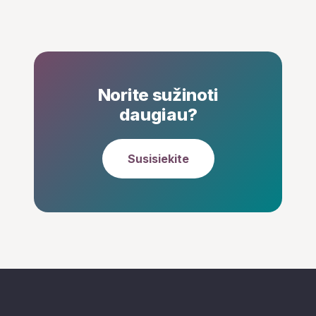
Norite sužinoti
daugiau?
Susisiekite