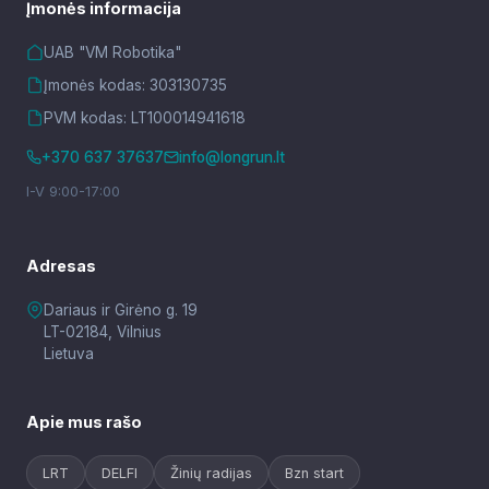
Įmonės informacija
UAB "VM Robotika"
Įmonės kodas: 303130735
PVM kodas: LT100014941618
+370 637 37637
info@longrun.lt
I-V 9:00-17:00
Adresas
Dariaus ir Girėno g. 19
LT-02184, Vilnius
Lietuva
Apie mus rašo
LRT
DELFI
Žinių radijas
Bzn start