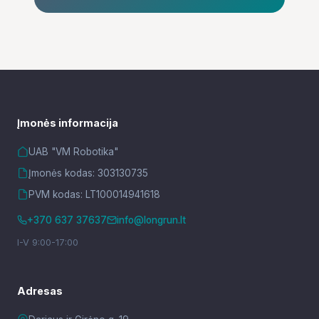
Įmonės informacija
UAB "VM Robotika"
Įmonės kodas: 303130735
PVM kodas: LT100014941618
+370 637 37637
info@longrun.lt
I-V 9:00-17:00
Adresas