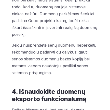
nori perkelti į naują sistemą, deja, praktika
rodo, kad tų duomenų naujoje sistemoje
niekas nežiūri. Duomenų perkėlimas ženkliai
padidina Odoo projekto kainą, todėl reikia
iškart išsiaiškinti ir įsivertinti realų šių duomenų
poreikį.
Jeigu nusprėndėte senų duomenų neperkelti,
rekomenduoju padaryti du dalykus: gauti
senos sistemos duomenų bazės kopiją bei
metams vienam naudotojui pasilikti senos
sistemos prisijungimą.
4. Išnaudokite duomenų
eksporto funkcionalumą