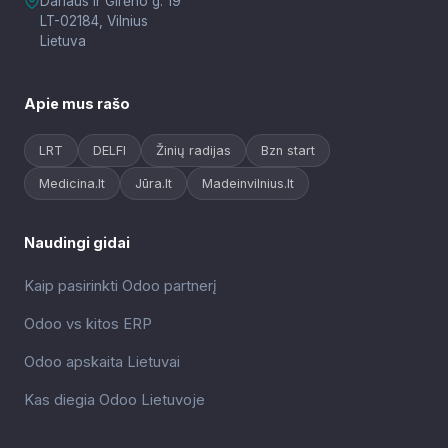
Dariaus ir Girėno g. 19
LT-02184, Vilnius
Lietuva
Apie mus rašo
LRT
DELFI
Žinių radijas
Bzn start
Medicina.lt
Jūra.lt
Madeinvilnius.lt
Naudingi gidai
Kaip pasirinkti Odoo partnerį
Odoo vs kitos ERP
Odoo apskaita Lietuvai
Kas diegia Odoo Lietuvoje