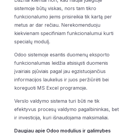
Dažnai klientai nori, kad naujai įdiegtoje
sistemoje būtų viskas, nors tam tikro
funkcionalumo jiems prisireikia tik kartą per
metus ar dar rečiau. Nerekomenduoju
kiekvienam specifiniam funkcionalumui kurti
specialų modulį.
Odoo sistemoje esantis duomenų eksporto
funkcionalumas leidžia atsisiųsti duomenis
įvairiais pjūviais pagal jau egzistuojančius
informacijos laukelius ir juos peržiūrėti bei
koreguoti MS Excel programoje.
Verslo valdymo sistema turi būti ne tik
efektyvus procesų valdymo pagalbininkas, bet
ir investicija, kuri išnaudojama maksimaliai.
Daugiau apie Odoo modulius ir galimybes