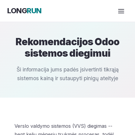
Skip to Content
LONG
RUN
Rekomendacijos Odoo
sistemos diegimui
Ši informacija jums padės įsivertinti tikrąją
sistemos kainą ir sutaupyti pinigų ateityje
Verslo valdymo sistemos (VVS) diegimas --
bent kelių mėnesių trukmės procesas, todėl